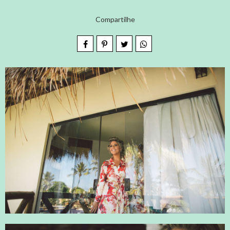
Compartilhe