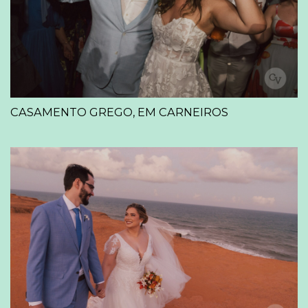
CASAMENTO GREGO, EM CARNEIROS