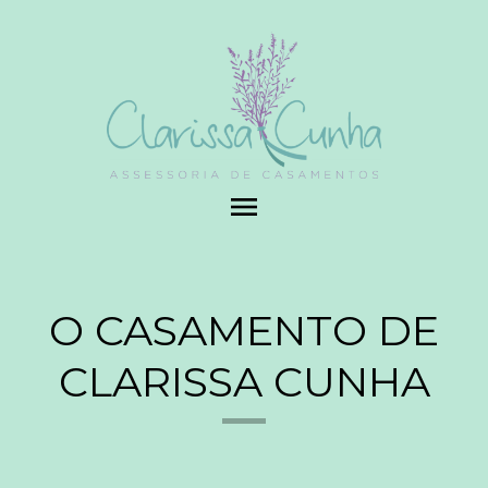
menu
O CASAMENTO DE
CLARISSA CUNHA